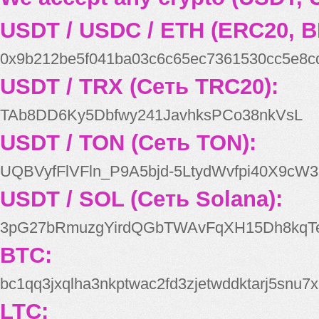
USDT / USDC / ETH (ERC20, B
0x9b212be5f041ba03c6c65ec7361530cc5e8c
USDT / TRX (Сеть TRC20):
TAb8DD6Ky5Dbfwy241JavhksPCo38nkVsL
USDT / TON (Сеть TON):
UQBVyfFlVFln_P9A5bjd-5LtydWvfpi40X9cW3
USDT / SOL (Сеть Solana):
3pG27bRmuzgYirdQGbTWAvFqXH15Dh8kqT
BTC:
bc1qq3jxqlha3nkptwac2fd3zjetwddktarj5snu7x
LTC: