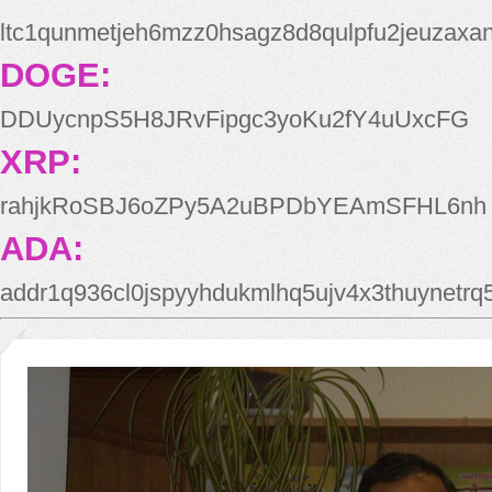
ltc1qunmetjeh6mzz0hsagz8d8qulpfu2jeuzaxa
DOGE:
DDUycnpS5H8JRvFipgc3yoKu2fY4uUxcFG
XRP:
rahjkRoSBJ6oZPy5A2uBPDbYEAmSFHL6nh
ADA:
addr1q936cl0jspyyhdukmlhq5ujv4x3thuynetr