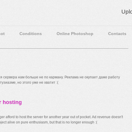
Upl
ot
Conditions
Online Photoshop
Contacts
 сервера нам больше не по карману. Реклама не окупает даже работу
узиазме, но этого уже не хватит :(
r hosting
r afford to host the server for another year out of pocket. Ad revenue doesn't
ect alive on pure enthusiasm, but that is no longer enough :(