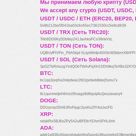
Мы принимаем любую крипту (USDT
We accept any crypto (USDT, USDC, B
USDT / USDC / ETH (ERC20, BEP20, 
0x9b212be5f041ba03c6c65ec7361530cc5e8cd839
USDT / TRX (Сеть TRC20):
TAb8DD6Ky5Dbfwy241JavhksPCo38nkVsL
USDT / TON (Сеть TON):
UQBVyfFlVFln_P9A5bjd-5LtydWvfpi40X9cW3bbrnX8hFPl
USDT / SOL (Сеть Solana):
3pG27bRmuzgYirdQGbTWAvFqXH15Dh8kqTeXBx3Z4YD
BTC:
bc1qq3jxqlha3nkptwac2fd3zjetwddktarj5snu7x
LTC:
ltc1qunmetjeh6mzz0hsagz8d8qulpfu2jeuzaxany4
DOGE:
DDUycnpS5H8JRvFipgc3yoKu2fY4uUxcFG
XRP:
rahjkRoSBJ6oZPy5A2uBPDbYEAmSFHL6nh
ADA:
addr1q936cl0jspyyhdukmlhq5ujv4x3thuynetrq53fkmxn6e