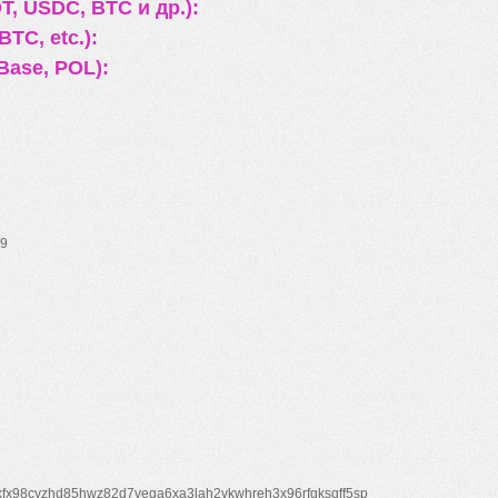
, USDC, BTC и др.):
TC, etc.):
Base, POL):
9
xfx98cyzhd85hwz82d7veqa6xa3lah2vkwhreh3x96rfgksqff5sp