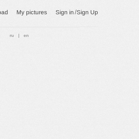
/
oad
My pictures
Sign in
Sign Up
ru
en
|