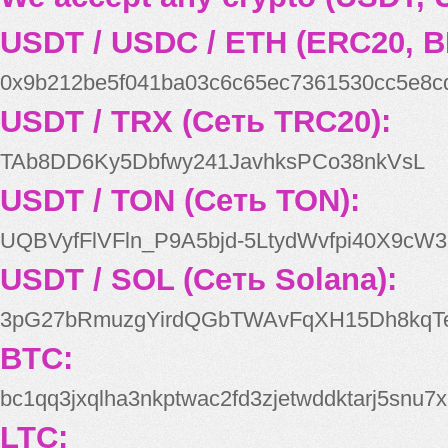
USDT / USDC / ETH (ERC20, B
0x9b212be5f041ba03c6c65ec7361530cc5e8c
USDT / TRX (Сеть TRC20):
TAb8DD6Ky5Dbfwy241JavhksPCo38nkVsL
USDT / TON (Сеть TON):
UQBVyfFlVFln_P9A5bjd-5LtydWvfpi40X9cW3
USDT / SOL (Сеть Solana):
3pG27bRmuzgYirdQGbTWAvFqXH15Dh8kqT
BTC:
bc1qq3jxqlha3nkptwac2fd3zjetwddktarj5snu7x
LTC: