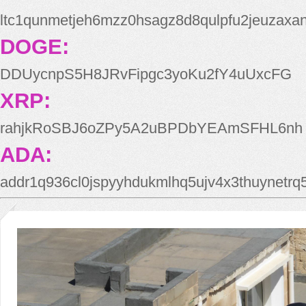
ltc1qunmetjeh6mzz0hsagz8d8qulpfu2jeuzaxa
DOGE:
DDUycnpS5H8JRvFipgc3yoKu2fY4uUxcFG
XRP:
rahjkRoSBJ6oZPy5A2uBPDbYEAmSFHL6nh
ADA:
addr1q936cl0jspyyhdukmlhq5ujv4x3thuynetr