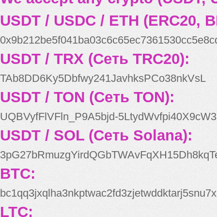
USDT / USDC / ETH (ERC20, B
0x9b212be5f041ba03c6c65ec7361530cc5e8c
USDT / TRX (Сеть TRC20):
TAb8DD6Ky5Dbfwy241JavhksPCo38nkVsL
USDT / TON (Сеть TON):
UQBVyfFlVFln_P9A5bjd-5LtydWvfpi40X9cW3
USDT / SOL (Сеть Solana):
3pG27bRmuzgYirdQGbTWAvFqXH15Dh8kqT
BTC:
bc1qq3jxqlha3nkptwac2fd3zjetwddktarj5snu7x
LTC: