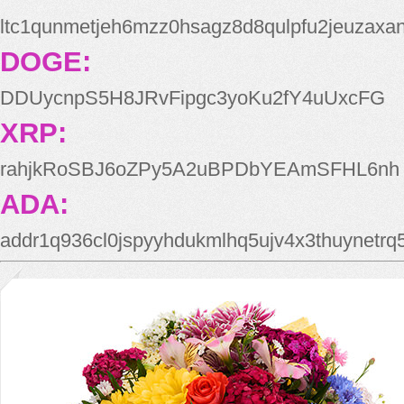
ltc1qunmetjeh6mzz0hsagz8d8qulpfu2jeuzaxa
DOGE:
DDUycnpS5H8JRvFipgc3yoKu2fY4uUxcFG
XRP:
rahjkRoSBJ6oZPy5A2uBPDbYEAmSFHL6nh
ADA:
addr1q936cl0jspyyhdukmlhq5ujv4x3thuynetr