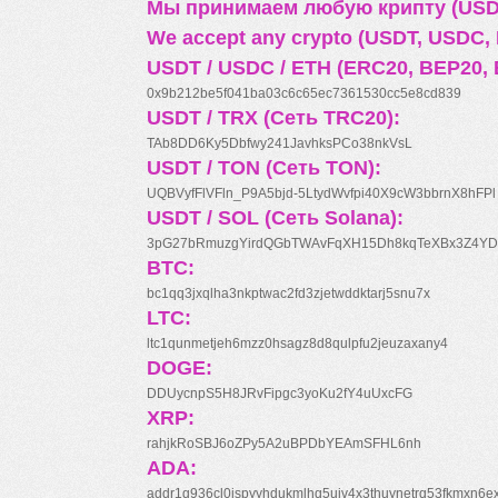
Мы принимаем любую крипту (USDT
We accept any crypto (USDT, USDC, B
USDT / USDC / ETH (ERC20, BEP20, 
0x9b212be5f041ba03c6c65ec7361530cc5e8cd839
USDT / TRX (Сеть TRC20):
TAb8DD6Ky5Dbfwy241JavhksPCo38nkVsL
USDT / TON (Сеть TON):
UQBVyfFlVFln_P9A5bjd-5LtydWvfpi40X9cW3bbrnX8hFPl
USDT / SOL (Сеть Solana):
3pG27bRmuzgYirdQGbTWAvFqXH15Dh8kqTeXBx3Z4YD
BTC:
bc1qq3jxqlha3nkptwac2fd3zjetwddktarj5snu7x
LTC:
ltc1qunmetjeh6mzz0hsagz8d8qulpfu2jeuzaxany4
DOGE:
DDUycnpS5H8JRvFipgc3yoKu2fY4uUxcFG
XRP:
rahjkRoSBJ6oZPy5A2uBPDbYEAmSFHL6nh
ADA:
addr1q936cl0jspyyhdukmlhq5ujv4x3thuynetrq53fkmxn6e