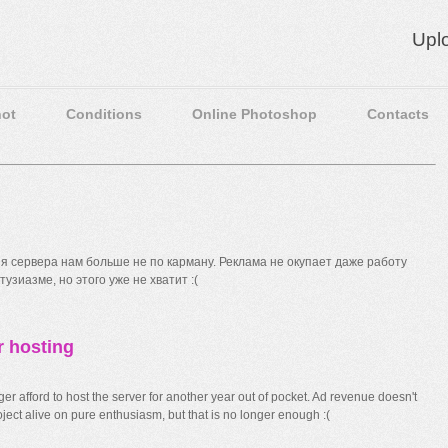
Upl
ot
Conditions
Online Photoshop
Contacts
 сервера нам больше не по карману. Реклама не окупает даже работу
узиазме, но этого уже не хватит :(
r hosting
r afford to host the server for another year out of pocket. Ad revenue doesn't
ect alive on pure enthusiasm, but that is no longer enough :(