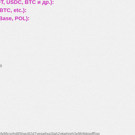
, USDC, BTC и др.):
TC, etc.):
Base, POL):
9
xfx98cyzhd85hwz82d7veqa6xa3lah2vkwhreh3x96rfgksqff5sp