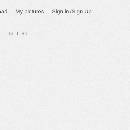
/
oad
My pictures
Sign in
Sign Up
ru
en
|