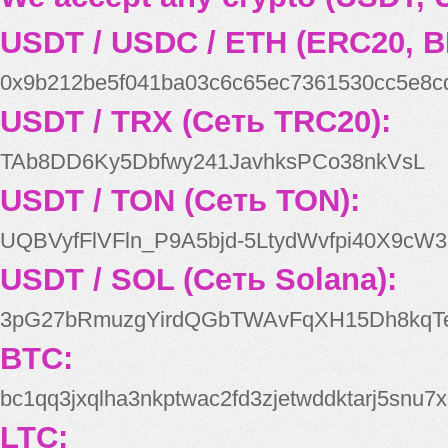
USDT / USDC / ETH (ERC20, B
0x9b212be5f041ba03c6c65ec7361530cc5e8c
USDT / TRX (Сеть TRC20):
TAb8DD6Ky5Dbfwy241JavhksPCo38nkVsL
USDT / TON (Сеть TON):
UQBVyfFlVFln_P9A5bjd-5LtydWvfpi40X9cW3
USDT / SOL (Сеть Solana):
3pG27bRmuzgYirdQGbTWAvFqXH15Dh8kqT
BTC:
bc1qq3jxqlha3nkptwac2fd3zjetwddktarj5snu7x
LTC: