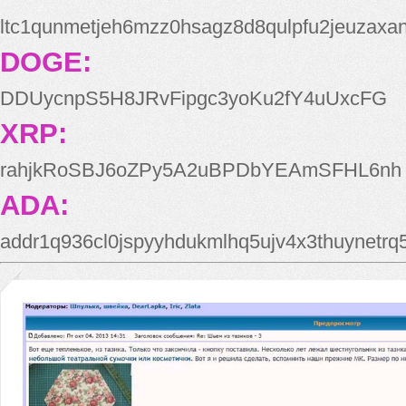
ltc1qunmetjeh6mzz0hsagz8d8qulpfu2jeuzaxa
DOGE:
DDUycnpS5H8JRvFipgc3yoKu2fY4uUxcFG
XRP:
rahjkRoSBJ6oZPy5A2uBPDbYEAmSFHL6nh
ADA:
addr1q936cl0jspyyhdukmlhq5ujv4x3thuynetr