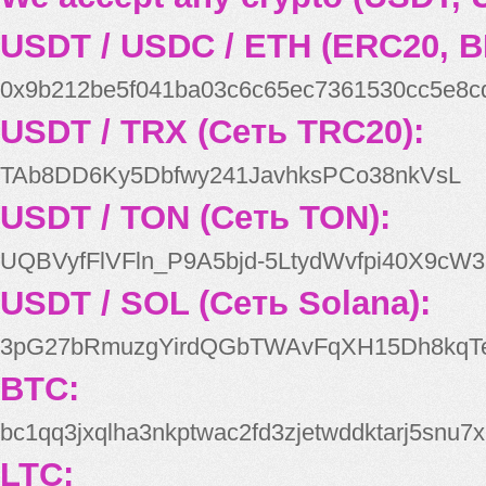
USDT / USDC / ETH (ERC20, B
0x9b212be5f041ba03c6c65ec7361530cc5e8c
USDT / TRX (Сеть TRC20):
TAb8DD6Ky5Dbfwy241JavhksPCo38nkVsL
USDT / TON (Сеть TON):
UQBVyfFlVFln_P9A5bjd-5LtydWvfpi40X9cW3
USDT / SOL (Сеть Solana):
3pG27bRmuzgYirdQGbTWAvFqXH15Dh8kqT
BTC:
bc1qq3jxqlha3nkptwac2fd3zjetwddktarj5snu7x
LTC: