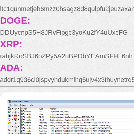
ltc1qunmetjeh6mzz0hsagz8d8qulpfu2jeuzaxa
DOGE:
DDUycnpS5H8JRvFipgc3yoKu2fY4uUxcFG
XRP:
rahjkRoSBJ6oZPy5A2uBPDbYEAmSFHL6nh
ADA:
addr1q936cl0jspyyhdukmlhq5ujv4x3thuynetr