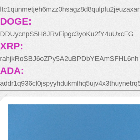
ltc1qunmetjeh6mzz0hsagz8d8qulpfu2jeuzaxa
DOGE:
DDUycnpS5H8JRvFipgc3yoKu2fY4uUxcFG
XRP:
rahjkRoSBJ6oZPy5A2uBPDbYEAmSFHL6nh
ADA:
addr1q936cl0jspyyhdukmlhq5ujv4x3thuynetr