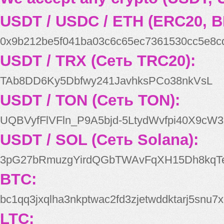
USDT / USDC / ETH (ERC20, B
0x9b212be5f041ba03c6c65ec7361530cc5e8c
USDT / TRX (Сеть TRC20):
TAb8DD6Ky5Dbfwy241JavhksPCo38nkVsL
USDT / TON (Сеть TON):
UQBVyfFlVFln_P9A5bjd-5LtydWvfpi40X9cW3
USDT / SOL (Сеть Solana):
3pG27bRmuzgYirdQGbTWAvFqXH15Dh8kqT
BTC:
bc1qq3jxqlha3nkptwac2fd3zjetwddktarj5snu7x
LTC: