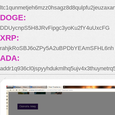
ltc1qunmetjeh6mzz0hsagz8d8qulpfu2jeuzaxa
DOGE:
DDUycnpS5H8JRvFipgc3yoKu2fY4uUxcFG
XRP:
rahjkRoSBJ6oZPy5A2uBPDbYEAmSFHL6nh
ADA:
addr1q936cl0jspyyhdukmlhq5ujv4x3thuynetr