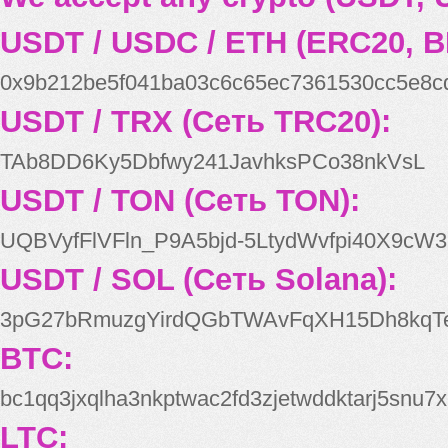
USDT / USDC / ETH (ERC20, B
0x9b212be5f041ba03c6c65ec7361530cc5e8c
USDT / TRX (Сеть TRC20):
TAb8DD6Ky5Dbfwy241JavhksPCo38nkVsL
USDT / TON (Сеть TON):
UQBVyfFlVFln_P9A5bjd-5LtydWvfpi40X9cW3
USDT / SOL (Сеть Solana):
3pG27bRmuzgYirdQGbTWAvFqXH15Dh8kqT
BTC:
bc1qq3jxqlha3nkptwac2fd3zjetwddktarj5snu7x
LTC: