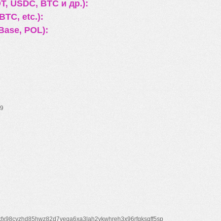
, USDC, BTC и др.):
TC, etc.):
Base, POL):
9
xfx98cyzhd85hwz82d7veqa6xa3lah2vkwhreh3x96rfgksqff5sp