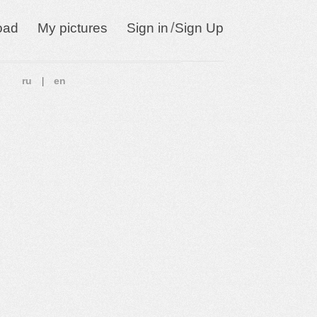
/
oad
My pictures
Sign in
Sign Up
ru
en
|