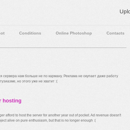
Upl
ot
Conditions
Online Photoshop
Contacts
 сервера нам больше не по карману. Реклама не окупает даже работу
узиазме, но этого уже не хватит :(
r hosting
r afford to host the server for another year out of pocket. Ad revenue doesn't
ect alive on pure enthusiasm, but that is no longer enough :(