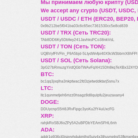
Мы принимаем любую крипту (USDT
We accept any crypto (USDT, USDC, B
USDT / USDC / ETH (ERC20, BEP20, 
0x9b212be5f041ba03c6c65ec7361530cc5e8cd839
USDT / TRX (Сеть TRC20):
TAb8DD6Ky5Dbfwy241JavhksPCo38nkVsL
USDT / TON (Сеть TON):
UQBVyfFlVFln_P9A5bjd-5LtydWvfpi40X9cW3bbrnX8hFPl
USDT / SOL (Сеть Solana):
3pG27bRmuzgYirdQGbTWAvFqXH15Dh8kqTeXBx3Z4YD
BTC:
bc1qq3jxqlha3nkptwac2fd3zjetwddktarj5snu7x
LTC:
ltc1qunmetjeh6mzz0hsagz8d8qulpfu2jeuzaxany4
DOGE:
DDUycnpS5H8JRvFipgc3yoKu2fY4uUxcFG
XRP:
rahjkRoSBJ6oZPy5A2uBPDbYEAmSFHL6nh
ADA:
addr1q936cl0jspyyhdukmlhq5ujv4x3thuynetrq53fkmxn6e