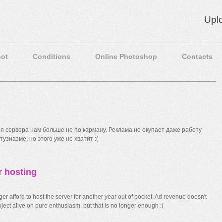
Upl
ot
Conditions
Online Photoshop
Contacts
 сервера нам больше не по карману. Реклама не окупает даже работу
узиазме, но этого уже не хватит :(
r hosting
r afford to host the server for another year out of pocket. Ad revenue doesn't
ect alive on pure enthusiasm, but that is no longer enough :(