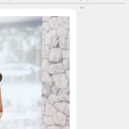
*/ ?>