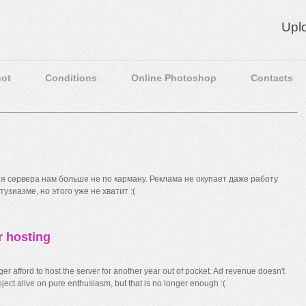
Upl
ot
Conditions
Online Photoshop
Contacts
 сервера нам больше не по карману. Реклама не окупает даже работу
узиазме, но этого уже не хватит :(
r hosting
r afford to host the server for another year out of pocket. Ad revenue doesn't
ect alive on pure enthusiasm, but that is no longer enough :(