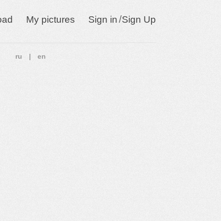
/
oad
My pictures
Sign in
Sign Up
ru
en
|