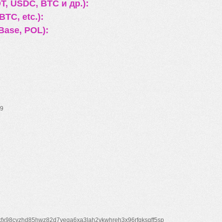
, USDC, BTC и др.):
TC, etc.):
Base, POL):
9
xfx98cyzhd85hwz82d7veqa6xa3lah2vkwhreh3x96rfgksqff5sp