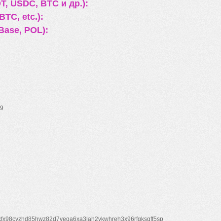
, USDC, BTC и др.):
TC, etc.):
Base, POL):
9
xfx98cyzhd85hwz82d7veqa6xa3lah2vkwhreh3x96rfgksqff5sp