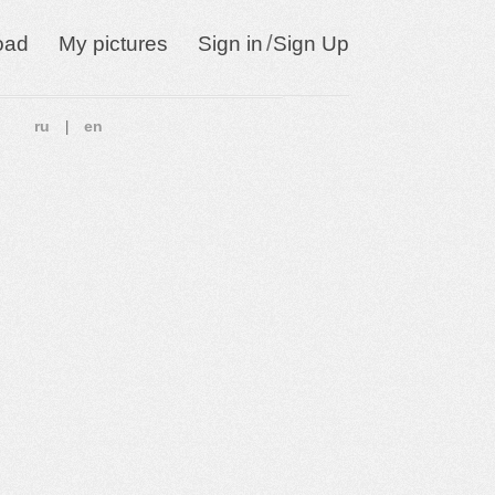
/
oad
My pictures
Sign in
Sign Up
ru
en
|