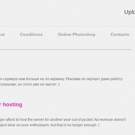
Upl
ot
Conditions
Online Photoshop
Contacts
 сервера нам больше не по карману. Реклама не окупает даже работу
узиазме, но этого уже не хватит :(
r hosting
r afford to host the server for another year out of pocket. Ad revenue doesn't
ect alive on pure enthusiasm, but that is no longer enough :(