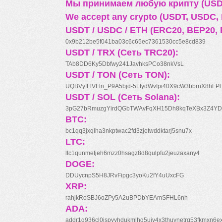
Мы принимаем любую крипту (USDT
We accept any crypto (USDT, USDC, B
USDT / USDC / ETH (ERC20, BEP20, 
0x9b212be5f041ba03c6c65ec7361530cc5e8cd839
USDT / TRX (Сеть TRC20):
TAb8DD6Ky5Dbfwy241JavhksPCo38nkVsL
USDT / TON (Сеть TON):
UQBVyfFlVFln_P9A5bjd-5LtydWvfpi40X9cW3bbrnX8hFPl
USDT / SOL (Сеть Solana):
3pG27bRmuzgYirdQGbTWAvFqXH15Dh8kqTeXBx3Z4YD
BTC:
bc1qq3jxqlha3nkptwac2fd3zjetwddktarj5snu7x
LTC:
ltc1qunmetjeh6mzz0hsagz8d8qulpfu2jeuzaxany4
DOGE:
DDUycnpS5H8JRvFipgc3yoKu2fY4uUxcFG
XRP:
rahjkRoSBJ6oZPy5A2uBPDbYEAmSFHL6nh
ADA:
addr1q936cl0jspyyhdukmlhq5ujv4x3thuynetrq53fkmxn6e