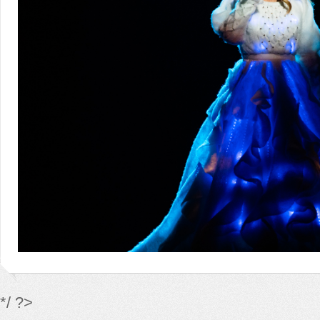
*/ ?>