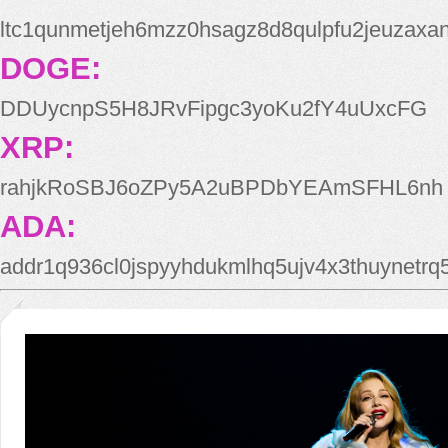
ltc1qunmetjeh6mzz0hsagz8d8qulpfu2jeuzaxa
DOGE:
DDUycnpS5H8JRvFipgc3yoKu2fY4uUxcFG
XRP:
rahjkRoSBJ6oZPy5A2uBPDbYEAmSFHL6nh
ADA:
addr1q936cl0jspyyhdukmlhq5ujv4x3thuynetr