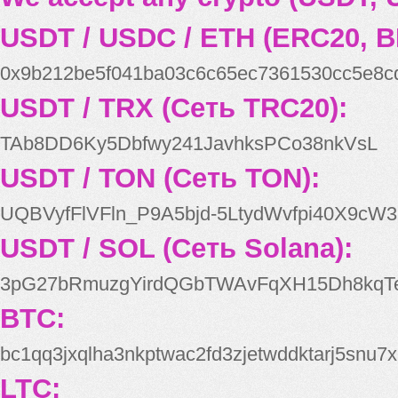
USDT / USDC / ETH (ERC20, B
0x9b212be5f041ba03c6c65ec7361530cc5e8c
USDT / TRX (Сеть TRC20):
TAb8DD6Ky5Dbfwy241JavhksPCo38nkVsL
USDT / TON (Сеть TON):
UQBVyfFlVFln_P9A5bjd-5LtydWvfpi40X9cW3
USDT / SOL (Сеть Solana):
3pG27bRmuzgYirdQGbTWAvFqXH15Dh8kqT
BTC:
bc1qq3jxqlha3nkptwac2fd3zjetwddktarj5snu7x
LTC: