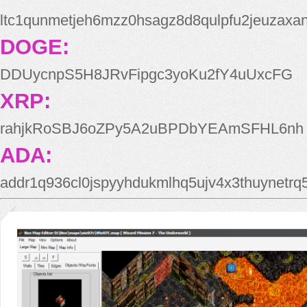
ltc1qunmetjeh6mzz0hsagz8d8qulpfu2jeuzaxa
DOGE:
DDUycnpS5H8JRvFipgc3yoKu2fY4uUxcFG
XRP:
rahjkRoSBJ6oZPy5A2uBPDbYEAmSFHL6nh
ADA:
addr1q936cl0jspyyhdukmlhq5ujv4x3thuynetr