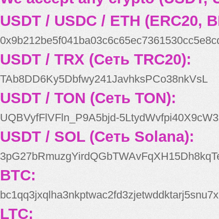
USDT / USDC / ETH (ERC20, B
0x9b212be5f041ba03c6c65ec7361530cc5e8c
USDT / TRX (Сеть TRC20):
TAb8DD6Ky5Dbfwy241JavhksPCo38nkVsL
USDT / TON (Сеть TON):
UQBVyfFlVFln_P9A5bjd-5LtydWvfpi40X9cW3
USDT / SOL (Сеть Solana):
3pG27bRmuzgYirdQGbTWAvFqXH15Dh8kqT
BTC:
bc1qq3jxqlha3nkptwac2fd3zjetwddktarj5snu7x
LTC: