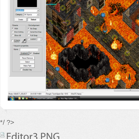
*/ ?>