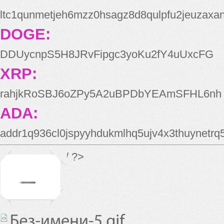
ltc1qunmetjeh6mzz0hsagz8d8qulpfu2jeuzaxa
DOGE:
DDUycnpS5H8JRvFipgc3yoKu2fY4uUxcFG
XRP:
rahjkRoSBJ6oZPy5A2uBPDbYEAmSFHL6nh
ADA:
addr1q936cl0jspyyhdukmlhq5ujv4x3thuynetr
*/ ?>