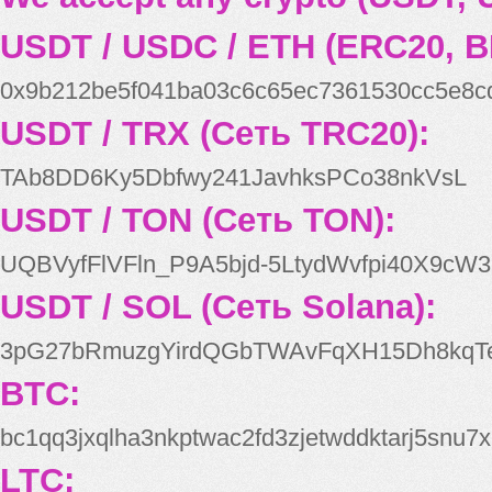
USDT / USDC / ETH (ERC20, B
0x9b212be5f041ba03c6c65ec7361530cc5e8c
USDT / TRX (Сеть TRC20):
TAb8DD6Ky5Dbfwy241JavhksPCo38nkVsL
USDT / TON (Сеть TON):
UQBVyfFlVFln_P9A5bjd-5LtydWvfpi40X9cW3
USDT / SOL (Сеть Solana):
3pG27bRmuzgYirdQGbTWAvFqXH15Dh8kqT
BTC:
bc1qq3jxqlha3nkptwac2fd3zjetwddktarj5snu7x
LTC: