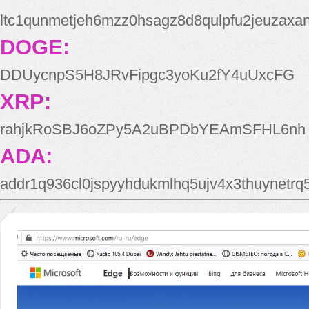
ltc1qunmetjeh6mzz0hsagz8d8qulpfu2jeuzaxa
DOGE:
DDUycnpS5H8JRvFipgc3yoKu2fY4uUxcFG
XRP:
rahjkRoSBJ6oZPy5A2uBPDbYEAmSFHL6nh
ADA:
addr1q936cl0jspyyhdukmlhq5ujv4x3thuynetr