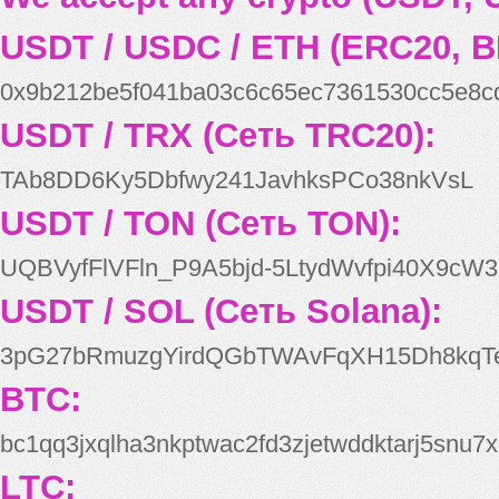
USDT / USDC / ETH (ERC20, B
0x9b212be5f041ba03c6c65ec7361530cc5e8c
USDT / TRX (Сеть TRC20):
TAb8DD6Ky5Dbfwy241JavhksPCo38nkVsL
USDT / TON (Сеть TON):
UQBVyfFlVFln_P9A5bjd-5LtydWvfpi40X9cW3
USDT / SOL (Сеть Solana):
3pG27bRmuzgYirdQGbTWAvFqXH15Dh8kqT
BTC:
bc1qq3jxqlha3nkptwac2fd3zjetwddktarj5snu7x
LTC: