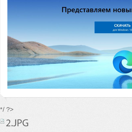
*/ ?>