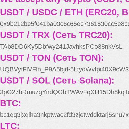
USDT / USDC / ETH (ERC20, B
0x9b212be5f041ba03c6c65ec7361530cc5e8c
USDT / TRX (Сеть TRC20):
TAb8DD6Ky5Dbfwy241JavhksPCo38nkVsL
USDT / TON (Сеть TON):
UQBVyfFlVFln_P9A5bjd-5LtydWvfpi40X9cW3
USDT / SOL (Сеть Solana):
3pG27bRmuzgYirdQGbTWAvFqXH15Dh8kqT
BTC:
bc1qq3jxqlha3nkptwac2fd3zjetwddktarj5snu7x
LTC: