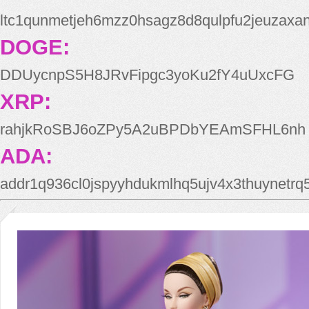
ltc1qunmetjeh6mzz0hsagz8d8qulpfu2jeuzaxa
DOGE:
DDUycnpS5H8JRvFipgc3yoKu2fY4uUxcFG
XRP:
rahjkRoSBJ6oZPy5A2uBPDbYEAmSFHL6nh
ADA:
addr1q936cl0jspyyhdukmlhq5ujv4x3thuynetr