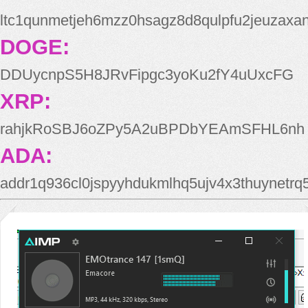
ltc1qunmetjeh6mzz0hsagz8d8qulpfu2jeuzaxa
DOGE:
DDUycnpS5H8JRvFipgc3yoKu2fY4uUxcFG
XRP:
rahjkRoSBJ6oZPy5A2uBPDbYEAmSFHL6nh
ADA:
addr1q936cl0jspyyhdukmlhq5ujv4x3thuynetr