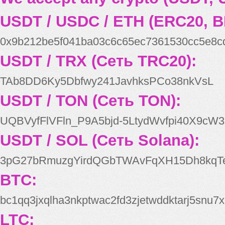
USDT / USDC / ETH (ERC20, B
0x9b212be5f041ba03c6c65ec7361530cc5e8c
USDT / TRX (Сеть TRC20):
TAb8DD6Ky5Dbfwy241JavhksPCo38nkVsL
USDT / TON (Сеть TON):
UQBVyfFlVFln_P9A5bjd-5LtydWvfpi40X9cW3
USDT / SOL (Сеть Solana):
3pG27bRmuzgYirdQGbTWAvFqXH15Dh8kqT
BTC:
bc1qq3jxqlha3nkptwac2fd3zjetwddktarj5snu7x
LTC: