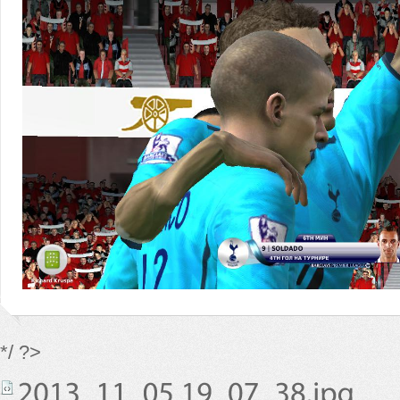
*/ ?>