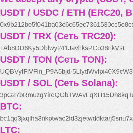
USDT / USDC / ETH (ERC20, B
0x9b212be5f041ba03c6c65ec7361530cc5e8c
USDT / TRX (Сеть TRC20):
TAb8DD6Ky5Dbfwy241JavhksPCo38nkVsL
USDT / TON (Сеть TON):
UQBVyfFlVFln_P9A5bjd-5LtydWvfpi40X9cW3
USDT / SOL (Сеть Solana):
3pG27bRmuzgYirdQGbTWAvFqXH15Dh8kqT
BTC:
bc1qq3jxqlha3nkptwac2fd3zjetwddktarj5snu7x
LTC: