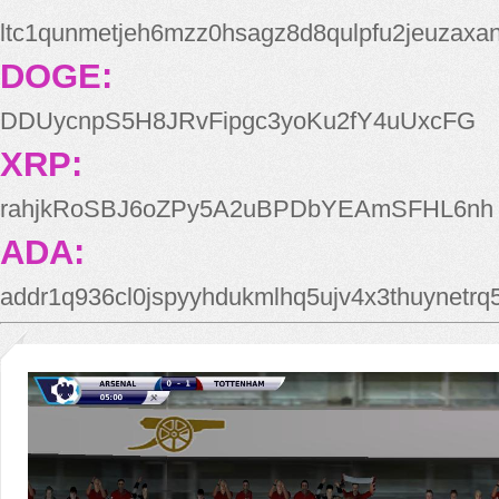
ltc1qunmetjeh6mzz0hsagz8d8qulpfu2jeuzaxa
DOGE:
DDUycnpS5H8JRvFipgc3yoKu2fY4uUxcFG
XRP:
rahjkRoSBJ6oZPy5A2uBPDbYEAmSFHL6nh
ADA:
addr1q936cl0jspyyhdukmlhq5ujv4x3thuynetr