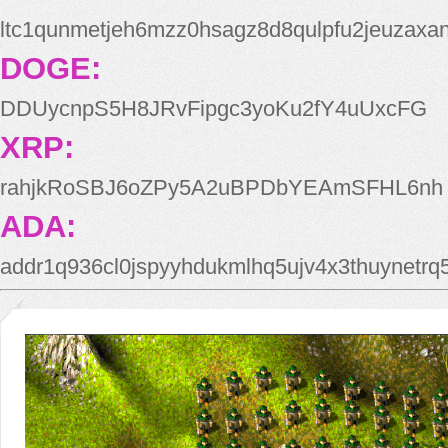
ltc1qunmetjeh6mzz0hsagz8d8qulpfu2jeuzaxa
DOGE:
DDUycnpS5H8JRvFipgc3yoKu2fY4uUxcFG
XRP:
rahjkRoSBJ6oZPy5A2uBPDbYEAmSFHL6nh
ADA:
addr1q936cl0jspyyhdukmlhq5ujv4x3thuynetr