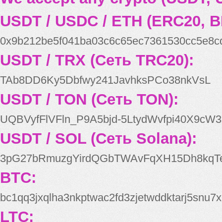
USDT / USDC / ETH (ERC20, B
0x9b212be5f041ba03c6c65ec7361530cc5e8c
USDT / TRX (Сеть TRC20):
TAb8DD6Ky5Dbfwy241JavhksPCo38nkVsL
USDT / TON (Сеть TON):
UQBVyfFlVFln_P9A5bjd-5LtydWvfpi40X9cW3
USDT / SOL (Сеть Solana):
3pG27bRmuzgYirdQGbTWAvFqXH15Dh8kqT
BTC:
bc1qq3jxqlha3nkptwac2fd3zjetwddktarj5snu7x
LTC: