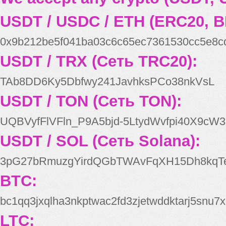
USDT / USDC / ETH (ERC20, B
0x9b212be5f041ba03c6c65ec7361530cc5e8c
USDT / TRX (Сеть TRC20):
TAb8DD6Ky5Dbfwy241JavhksPCo38nkVsL
USDT / TON (Сеть TON):
UQBVyfFlVFln_P9A5bjd-5LtydWvfpi40X9cW3
USDT / SOL (Сеть Solana):
3pG27bRmuzgYirdQGbTWAvFqXH15Dh8kqT
BTC:
bc1qq3jxqlha3nkptwac2fd3zjetwddktarj5snu7x
LTC: