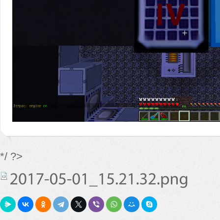
*/ ?>