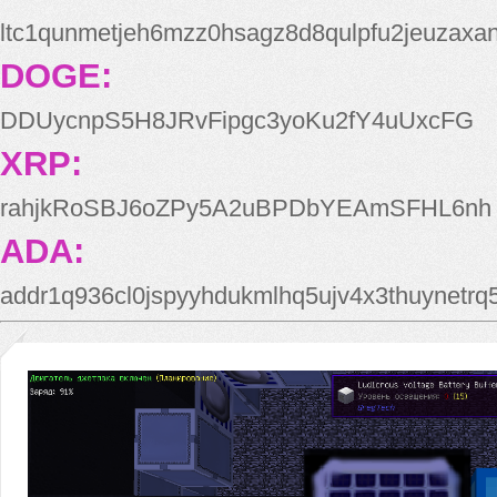
ltc1qunmetjeh6mzz0hsagz8d8qulpfu2jeuzaxa
DOGE:
DDUycnpS5H8JRvFipgc3yoKu2fY4uUxcFG
XRP:
rahjkRoSBJ6oZPy5A2uBPDbYEAmSFHL6nh
ADA:
addr1q936cl0jspyyhdukmlhq5ujv4x3thuynetr