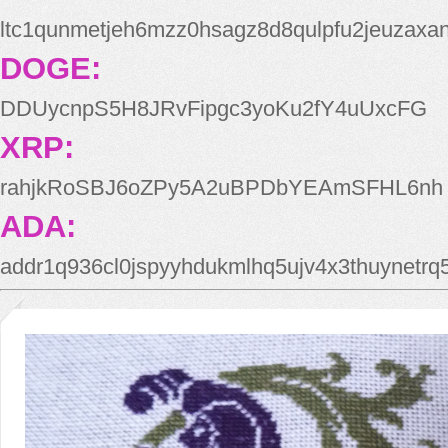
ltc1qunmetjeh6mzz0hsagz8d8qulpfu2jeuzaxa
DOGE:
DDUycnpS5H8JRvFipgc3yoKu2fY4uUxcFG
XRP:
rahjkRoSBJ6oZPy5A2uBPDbYEAmSFHL6nh
ADA:
addr1q936cl0jspyyhdukmlhq5ujv4x3thuynetr