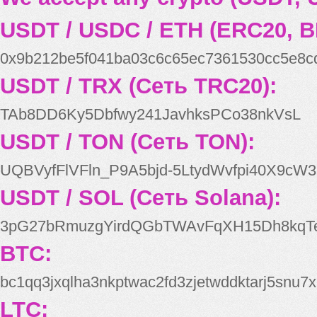
USDT / USDC / ETH (ERC20, B
0x9b212be5f041ba03c6c65ec7361530cc5e8c
USDT / TRX (Сеть TRC20):
TAb8DD6Ky5Dbfwy241JavhksPCo38nkVsL
USDT / TON (Сеть TON):
UQBVyfFlVFln_P9A5bjd-5LtydWvfpi40X9cW3
USDT / SOL (Сеть Solana):
3pG27bRmuzgYirdQGbTWAvFqXH15Dh8kqT
BTC:
bc1qq3jxqlha3nkptwac2fd3zjetwddktarj5snu7x
LTC: