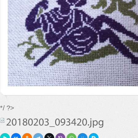
*/ ?>