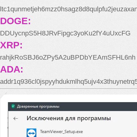
ltc1qunmetjeh6mzz0hsagz8d8qulpfu2jeuzaxa
DOGE:
DDUycnpS5H8JRvFipgc3yoKu2fY4uUxcFG
XRP:
rahjkRoSBJ6oZPy5A2uBPDbYEAmSFHL6nh
ADA:
addr1q936cl0jspyyhdukmlhq5ujv4x3thuynetr