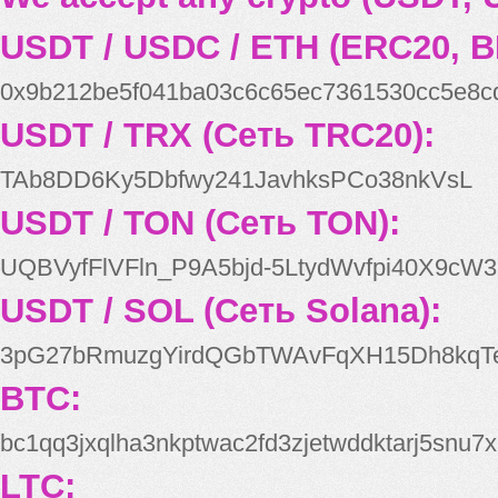
USDT / USDC / ETH (ERC20, B
0x9b212be5f041ba03c6c65ec7361530cc5e8c
USDT / TRX (Сеть TRC20):
TAb8DD6Ky5Dbfwy241JavhksPCo38nkVsL
USDT / TON (Сеть TON):
UQBVyfFlVFln_P9A5bjd-5LtydWvfpi40X9cW3
USDT / SOL (Сеть Solana):
3pG27bRmuzgYirdQGbTWAvFqXH15Dh8kqT
BTC:
bc1qq3jxqlha3nkptwac2fd3zjetwddktarj5snu7x
LTC: