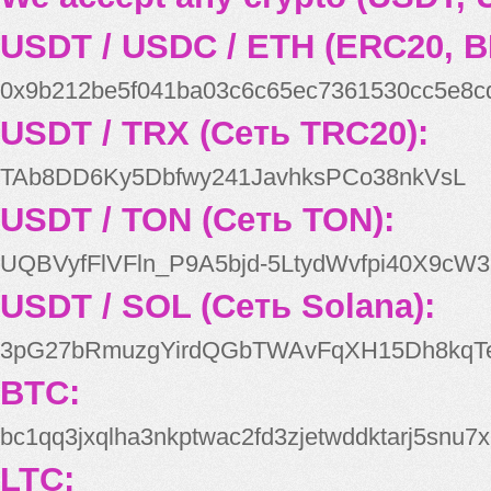
USDT / USDC / ETH (ERC20, B
0x9b212be5f041ba03c6c65ec7361530cc5e8c
USDT / TRX (Сеть TRC20):
TAb8DD6Ky5Dbfwy241JavhksPCo38nkVsL
USDT / TON (Сеть TON):
UQBVyfFlVFln_P9A5bjd-5LtydWvfpi40X9cW3
USDT / SOL (Сеть Solana):
3pG27bRmuzgYirdQGbTWAvFqXH15Dh8kqT
BTC:
bc1qq3jxqlha3nkptwac2fd3zjetwddktarj5snu7x
LTC: