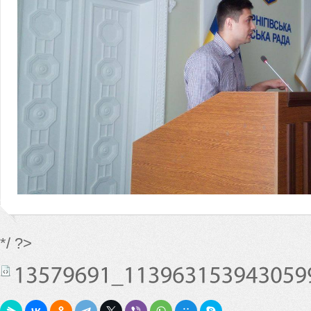
*/ ?>