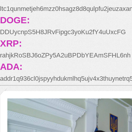
ltc1qunmetjeh6mzz0hsagz8d8qulpfu2jeuzaxa
DOGE:
DDUycnpS5H8JRvFipgc3yoKu2fY4uUxcFG
XRP:
rahjkRoSBJ6oZPy5A2uBPDbYEAmSFHL6nh
ADA:
addr1q936cl0jspyyhdukmlhq5ujv4x3thuynetr