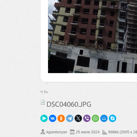
*/ ?>
kgamboryan
25 июля 2024
998kb (2005 x 1