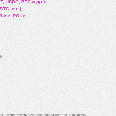
, USDC, BTC и др.):
TC, etc.):
Base, POL):
9
xfx98cyzhd85hwz82d7veqa6xa3lah2vkwhreh3x96rfgksqff5sp