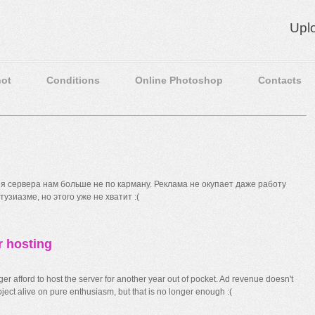
Upl
ot
Conditions
Online Photoshop
Contacts
 сервера нам больше не по карману. Реклама не окупает даже работу
узиазме, но этого уже не хватит :(
r hosting
r afford to host the server for another year out of pocket. Ad revenue doesn't
ect alive on pure enthusiasm, but that is no longer enough :(