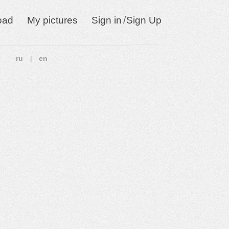
/
oad
My pictures
Sign in
Sign Up
ru
en
|