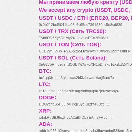
Мы принимаем любую крипту (USDT
We accept any crypto (USDT, USDC, B
USDT / USDC / ETH (ERC20, BEP20, 
0x9b212be5f041ba03c6c65ec7361530cc5e8cd839
USDT / TRX (Сеть TRC20):
TAb8DD6Ky5Dbfwy241JavhksPCo38nkVsL
USDT / TON (Сеть TON):
UQBVyfFlVFln_P9A5bjd-5LtydWvfpi40X9cW3bbrnX8hFPl
USDT / SOL (Сеть Solana):
3pG27bRmuzgYirdQGbTWAvFqXH15Dh8kqTeXBx3Z4YD
BTC:
bc1qq3jxqlha3nkptwac2fd3zjetwddktarj5snu7x
LTC:
ltc1qunmetjeh6mzz0hsagz8d8qulpfu2jeuzaxany4
DOGE:
DDUycnpS5H8JRvFipgc3yoKu2fY4uUxcFG
XRP:
rahjkRoSBJ6oZPy5A2uBPDbYEAmSFHL6nh
ADA:
addr1q936cl0jspyyhdukmlhq5ujv4x3thuynetrq53fkmxn6e