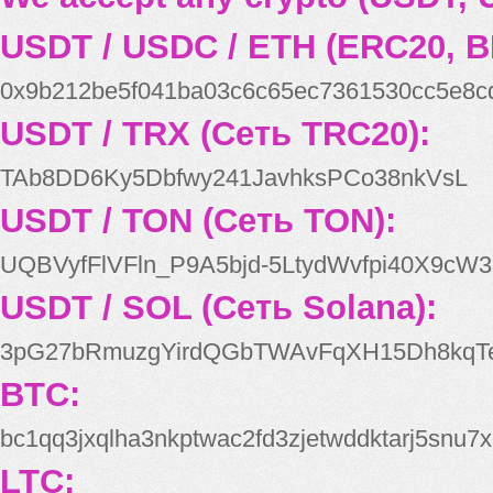
USDT / USDC / ETH (ERC20, B
0x9b212be5f041ba03c6c65ec7361530cc5e8c
USDT / TRX (Сеть TRC20):
TAb8DD6Ky5Dbfwy241JavhksPCo38nkVsL
USDT / TON (Сеть TON):
UQBVyfFlVFln_P9A5bjd-5LtydWvfpi40X9cW3
USDT / SOL (Сеть Solana):
3pG27bRmuzgYirdQGbTWAvFqXH15Dh8kqT
BTC:
bc1qq3jxqlha3nkptwac2fd3zjetwddktarj5snu7x
LTC: