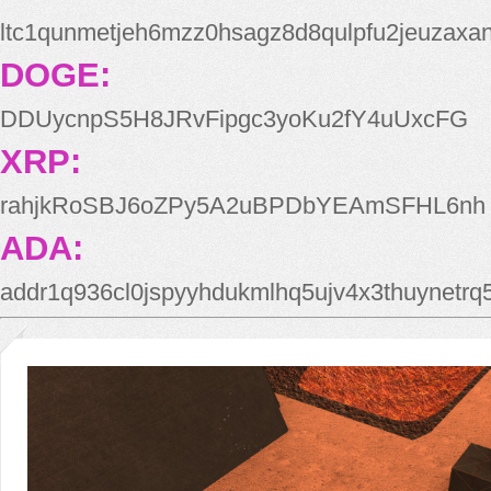
ltc1qunmetjeh6mzz0hsagz8d8qulpfu2jeuzaxa
DOGE:
DDUycnpS5H8JRvFipgc3yoKu2fY4uUxcFG
XRP:
rahjkRoSBJ6oZPy5A2uBPDbYEAmSFHL6nh
ADA:
addr1q936cl0jspyyhdukmlhq5ujv4x3thuynetr