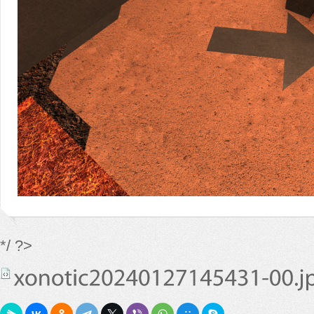
*/ ?>