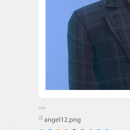
*/ ?>