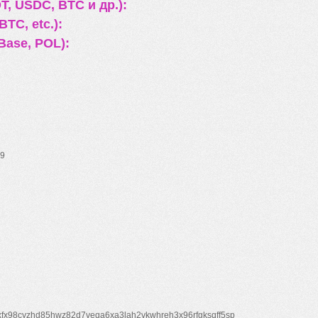
, USDC, BTC и др.):
TC, etc.):
Base, POL):
9
xfx98cyzhd85hwz82d7veqa6xa3lah2vkwhreh3x96rfgksqff5sp