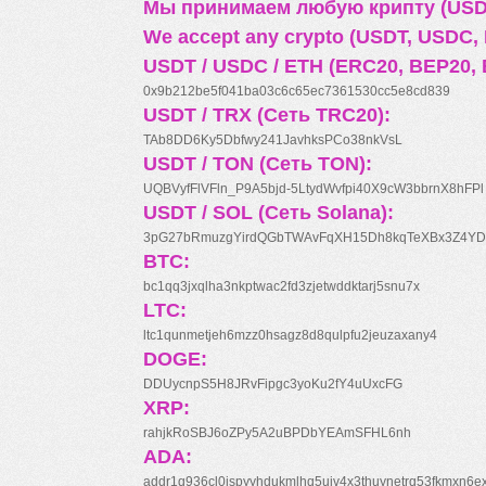
Мы принимаем любую крипту (USDT
We accept any crypto (USDT, USDC, B
USDT / USDC / ETH (ERC20, BEP20, 
0x9b212be5f041ba03c6c65ec7361530cc5e8cd839
USDT / TRX (Сеть TRC20):
TAb8DD6Ky5Dbfwy241JavhksPCo38nkVsL
USDT / TON (Сеть TON):
UQBVyfFlVFln_P9A5bjd-5LtydWvfpi40X9cW3bbrnX8hFPl
USDT / SOL (Сеть Solana):
3pG27bRmuzgYirdQGbTWAvFqXH15Dh8kqTeXBx3Z4YD
BTC:
bc1qq3jxqlha3nkptwac2fd3zjetwddktarj5snu7x
LTC:
ltc1qunmetjeh6mzz0hsagz8d8qulpfu2jeuzaxany4
DOGE:
DDUycnpS5H8JRvFipgc3yoKu2fY4uUxcFG
XRP:
rahjkRoSBJ6oZPy5A2uBPDbYEAmSFHL6nh
ADA:
addr1q936cl0jspyyhdukmlhq5ujv4x3thuynetrq53fkmxn6e