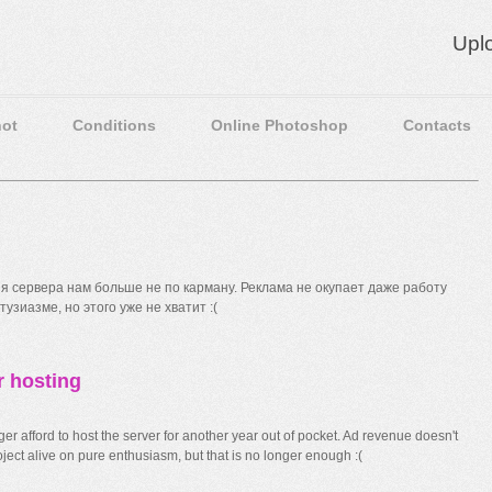
Upl
ot
Conditions
Online Photoshop
Contacts
 сервера нам больше не по карману. Реклама не окупает даже работу
узиазме, но этого уже не хватит :(
r hosting
r afford to host the server for another year out of pocket. Ad revenue doesn't
ect alive on pure enthusiasm, but that is no longer enough :(