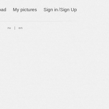
/
oad
My pictures
Sign in
Sign Up
ru
en
|