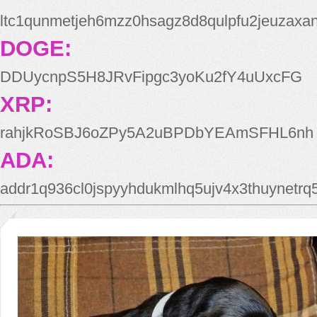
ltc1qunmetjeh6mzz0hsagz8d8qulpfu2jeuzaxa
DOGE:
DDUycnpS5H8JRvFipgc3yoKu2fY4uUxcFG
XRP:
rahjkRoSBJ6oZPy5A2uBPDbYEAmSFHL6nh
ADA:
addr1q936cl0jspyyhdukmlhq5ujv4x3thuynetr