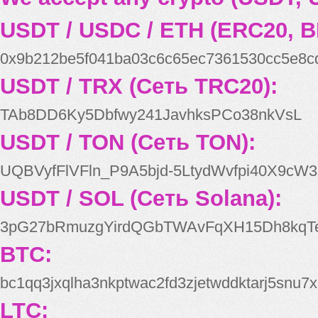
USDT / USDC / ETH (ERC20, B
0x9b212be5f041ba03c6c65ec7361530cc5e8c
USDT / TRX (Сеть TRC20):
TAb8DD6Ky5Dbfwy241JavhksPCo38nkVsL
USDT / TON (Сеть TON):
UQBVyfFlVFln_P9A5bjd-5LtydWvfpi40X9cW3
USDT / SOL (Сеть Solana):
3pG27bRmuzgYirdQGbTWAvFqXH15Dh8kqT
BTC:
bc1qq3jxqlha3nkptwac2fd3zjetwddktarj5snu7x
LTC: