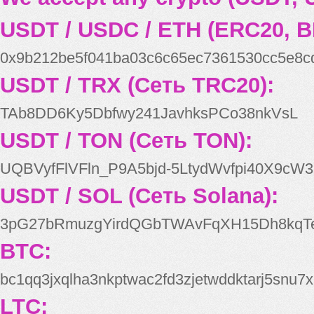
USDT / USDC / ETH (ERC20, B
0x9b212be5f041ba03c6c65ec7361530cc5e8c
USDT / TRX (Сеть TRC20):
TAb8DD6Ky5Dbfwy241JavhksPCo38nkVsL
USDT / TON (Сеть TON):
UQBVyfFlVFln_P9A5bjd-5LtydWvfpi40X9cW3
USDT / SOL (Сеть Solana):
3pG27bRmuzgYirdQGbTWAvFqXH15Dh8kqT
BTC:
bc1qq3jxqlha3nkptwac2fd3zjetwddktarj5snu7x
LTC: