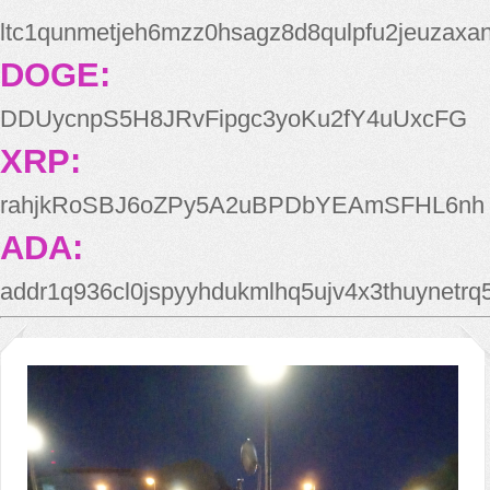
ltc1qunmetjeh6mzz0hsagz8d8qulpfu2jeuzaxa
DOGE:
DDUycnpS5H8JRvFipgc3yoKu2fY4uUxcFG
XRP:
rahjkRoSBJ6oZPy5A2uBPDbYEAmSFHL6nh
ADA:
addr1q936cl0jspyyhdukmlhq5ujv4x3thuynetr