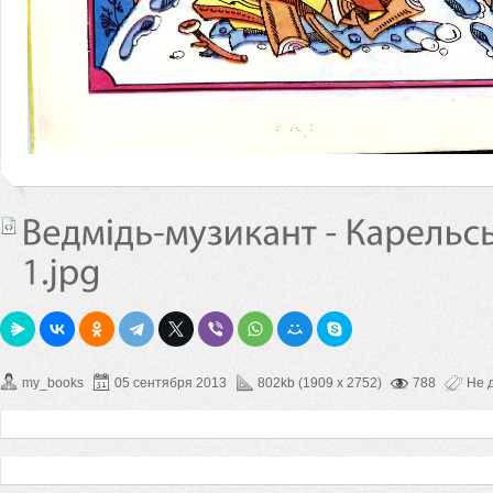
my_books
05 сентября 2013
802kb (1909 x 2752)
788
Не 