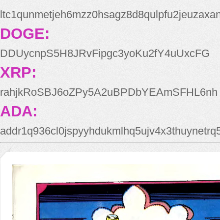
ltc1qunmetjeh6mzz0hsagz8d8qulpfu2jeuzaxa
DOGE:
DDUycnpS5H8JRvFipgc3yoKu2fY4uUxcFG
XRP:
rahjkRoSBJ6oZPy5A2uBPDbYEAmSFHL6nh
ADA:
addr1q936cl0jspyyhdukmlhq5ujv4x3thuynetr