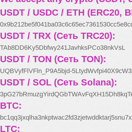
USDT / USDC / ETH (ERC20, B
0x9b212be5f041ba03c6c65ec7361530cc5e8c
USDT / TRX (Сеть TRC20):
TAb8DD6Ky5Dbfwy241JavhksPCo38nkVsL
USDT / TON (Сеть TON):
UQBVyfFlVFln_P9A5bjd-5LtydWvfpi40X9cW3
USDT / SOL (Сеть Solana):
3pG27bRmuzgYirdQGbTWAvFqXH15Dh8kqT
BTC:
bc1qq3jxqlha3nkptwac2fd3zjetwddktarj5snu7x
LTC: