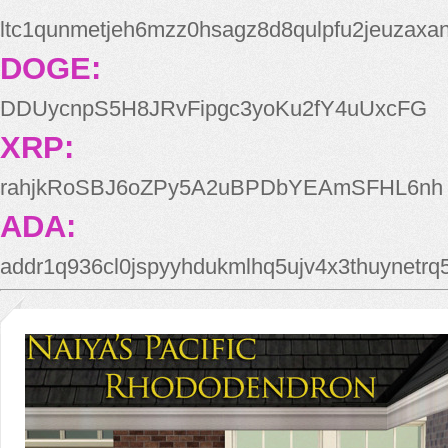
ltc1qunmetjeh6mzz0hsagz8d8qulpfu2jeuzaxa
DOGE:
DDUycnpS5H8JRvFipgc3yoKu2fY4uUxcFG
XRP:
rahjkRoSBJ6oZPy5A2uBPDbYEAmSFHL6nh
ADA:
addr1q936cl0jspyyhdukmlhq5ujv4x3thuynetr