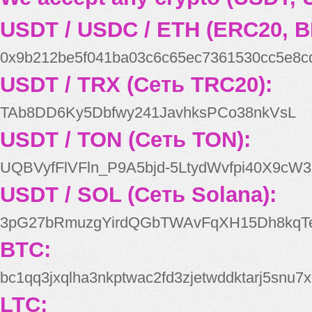
USDT / USDC / ETH (ERC20, B
0x9b212be5f041ba03c6c65ec7361530cc5e8c
USDT / TRX (Сеть TRC20):
TAb8DD6Ky5Dbfwy241JavhksPCo38nkVsL
USDT / TON (Сеть TON):
UQBVyfFlVFln_P9A5bjd-5LtydWvfpi40X9cW3
USDT / SOL (Сеть Solana):
3pG27bRmuzgYirdQGbTWAvFqXH15Dh8kqT
BTC:
bc1qq3jxqlha3nkptwac2fd3zjetwddktarj5snu7x
LTC: