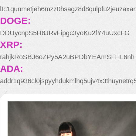
ltc1qunmetjeh6mzz0hsagz8d8qulpfu2jeuzaxa
DOGE:
DDUycnpS5H8JRvFipgc3yoKu2fY4uUxcFG
XRP:
rahjkRoSBJ6oZPy5A2uBPDbYEAmSFHL6nh
ADA:
addr1q936cl0jspyyhdukmlhq5ujv4x3thuynetr