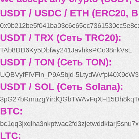
USDT / USDC / ETH (ERC20, B
0x9b212be5f041ba03c6c65ec7361530cc5e8c
USDT / TRX (Сеть TRC20):
TAb8DD6Ky5Dbfwy241JavhksPCo38nkVsL
USDT / TON (Сеть TON):
UQBVyfFlVFln_P9A5bjd-5LtydWvfpi40X9cW3
USDT / SOL (Сеть Solana):
3pG27bRmuzgYirdQGbTWAvFqXH15Dh8kqT
BTC:
bc1qq3jxqlha3nkptwac2fd3zjetwddktarj5snu7x
LTC: