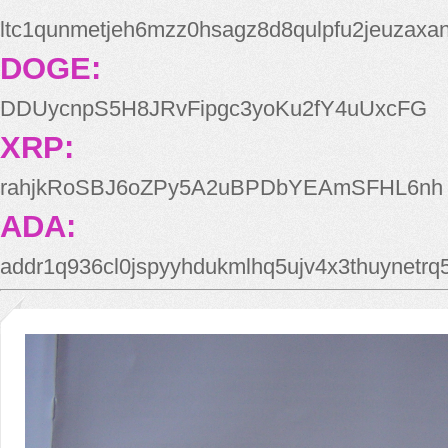
ltc1qunmetjeh6mzz0hsagz8d8qulpfu2jeuzaxa
DOGE:
DDUycnpS5H8JRvFipgc3yoKu2fY4uUxcFG
XRP:
rahjkRoSBJ6oZPy5A2uBPDbYEAmSFHL6nh
ADA:
addr1q936cl0jspyyhdukmlhq5ujv4x3thuynetr