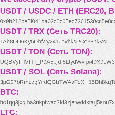
USDT / USDC / ETH (ERC20, B
0x9b212be5f041ba03c6c65ec7361530cc5e8c
USDT / TRX (Сеть TRC20):
TAb8DD6Ky5Dbfwy241JavhksPCo38nkVsL
USDT / TON (Сеть TON):
UQBVyfFlVFln_P9A5bjd-5LtydWvfpi40X9cW3
USDT / SOL (Сеть Solana):
3pG27bRmuzgYirdQGbTWAvFqXH15Dh8kqT
BTC:
bc1qq3jxqlha3nkptwac2fd3zjetwddktarj5snu7x
LTC: