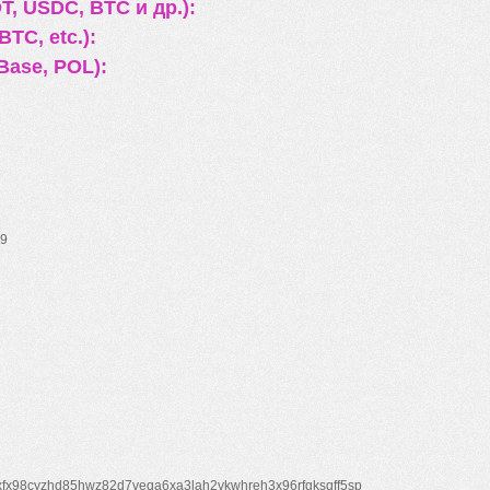
, USDC, BTC и др.):
TC, etc.):
Base, POL):
9
xfx98cyzhd85hwz82d7veqa6xa3lah2vkwhreh3x96rfgksqff5sp