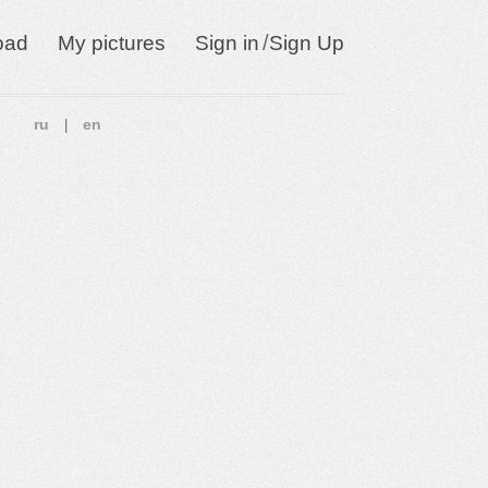
/
oad
My pictures
Sign in
Sign Up
ru
en
|