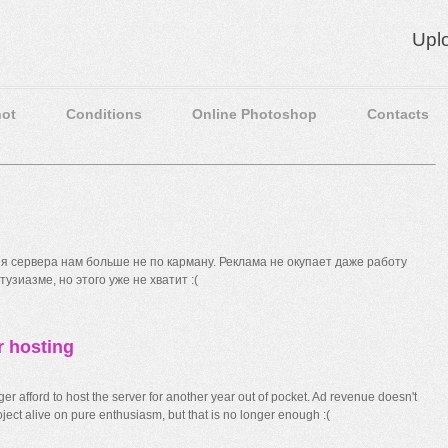
Upl
ot
Conditions
Online Photoshop
Contacts
 сервера нам больше не по карману. Реклама не окупает даже работу
узиазме, но этого уже не хватит :(
r hosting
r afford to host the server for another year out of pocket. Ad revenue doesn't
ect alive on pure enthusiasm, but that is no longer enough :(