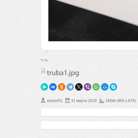
*/ ?>
xarlam51
31 марта 2018
166kb (900 x 675)