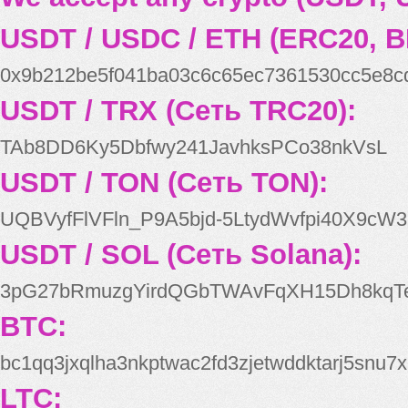
USDT / USDC / ETH (ERC20, B
0x9b212be5f041ba03c6c65ec7361530cc5e8c
USDT / TRX (Сеть TRC20):
TAb8DD6Ky5Dbfwy241JavhksPCo38nkVsL
USDT / TON (Сеть TON):
UQBVyfFlVFln_P9A5bjd-5LtydWvfpi40X9cW3
USDT / SOL (Сеть Solana):
3pG27bRmuzgYirdQGbTWAvFqXH15Dh8kqT
BTC:
bc1qq3jxqlha3nkptwac2fd3zjetwddktarj5snu7x
LTC: