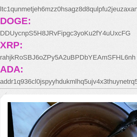
ltc1qunmetjeh6mzz0hsagz8d8qulpfu2jeuzaxa
DOGE:
DDUycnpS5H8JRvFipgc3yoKu2fY4uUxcFG
XRP:
rahjkRoSBJ6oZPy5A2uBPDbYEAmSFHL6nh
ADA:
addr1q936cl0jspyyhdukmlhq5ujv4x3thuynetr