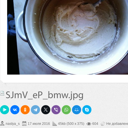
nastya_s
17 июля 2016
45kb (500 x 375)
604
Не добавле