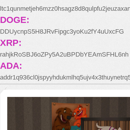
ltc1qunmetjeh6mzz0hsagz8d8qulpfu2jeuzaxa
DOGE:
DDUycnpS5H8JRvFipgc3yoKu2fY4uUxcFG
XRP:
rahjkRoSBJ6oZPy5A2uBPDbYEAmSFHL6nh
ADA:
addr1q936cl0jspyyhdukmlhq5ujv4x3thuynetr