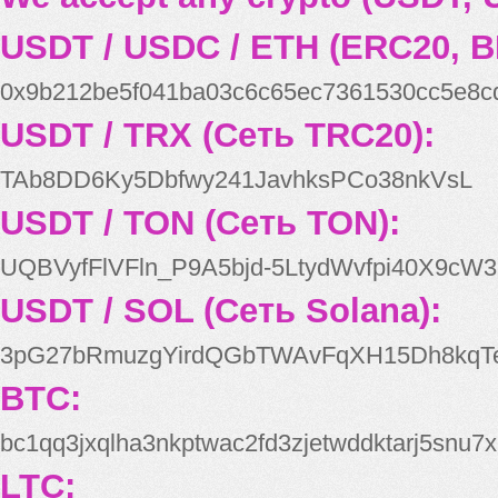
USDT / USDC / ETH (ERC20, B
0x9b212be5f041ba03c6c65ec7361530cc5e8c
USDT / TRX (Сеть TRC20):
TAb8DD6Ky5Dbfwy241JavhksPCo38nkVsL
USDT / TON (Сеть TON):
UQBVyfFlVFln_P9A5bjd-5LtydWvfpi40X9cW3
USDT / SOL (Сеть Solana):
3pG27bRmuzgYirdQGbTWAvFqXH15Dh8kqT
BTC:
bc1qq3jxqlha3nkptwac2fd3zjetwddktarj5snu7x
LTC: