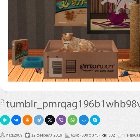
nata2009
12 февраля 2019
62kb (500 x 375)
502
Не доба