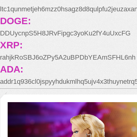
ltc1qunmetjeh6mzz0hsagz8d8qulpfu2jeuzaxa
DOGE:
DDUycnpS5H8JRvFipgc3yoKu2fY4uUxcFG
XRP:
rahjkRoSBJ6oZPy5A2uBPDbYEAmSFHL6nh
ADA:
addr1q936cl0jspyyhdukmlhq5ujv4x3thuynetr