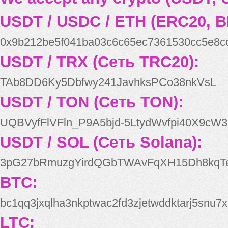
USDT / USDC / ETH (ERC20, B
0x9b212be5f041ba03c6c65ec7361530cc5e8c
USDT / TRX (Сеть TRC20):
TAb8DD6Ky5Dbfwy241JavhksPCo38nkVsL
USDT / TON (Сеть TON):
UQBVyfFlVFln_P9A5bjd-5LtydWvfpi40X9cW3
USDT / SOL (Сеть Solana):
3pG27bRmuzgYirdQGbTWAvFqXH15Dh8kqT
BTC:
bc1qq3jxqlha3nkptwac2fd3zjetwddktarj5snu7x
LTC: