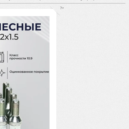
*/ ?>