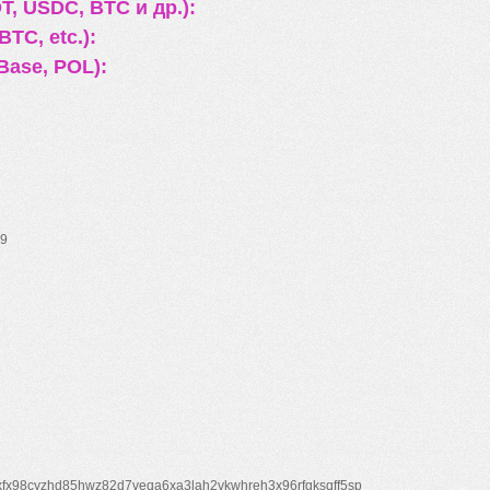
, USDC, BTC и др.):
TC, etc.):
Base, POL):
9
xfx98cyzhd85hwz82d7veqa6xa3lah2vkwhreh3x96rfgksqff5sp