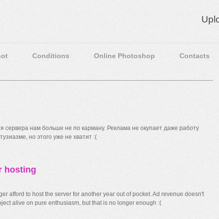
Upl
ot
Conditions
Online Photoshop
Contacts
 сервера нам больше не по карману. Реклама не окупает даже работу
узиазме, но этого уже не хватит :(
r hosting
r afford to host the server for another year out of pocket. Ad revenue doesn't
ect alive on pure enthusiasm, but that is no longer enough :(