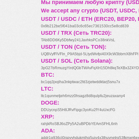
Мы принимаем любую крипту (USDT
We accept any crypto (USDT, USDC, B
USDT / USDC / ETH (ERC20, BEP20, 
0x9b212be5f041ba03c6c65ec7361530cc5e8cd839
USDT / TRX (Сеть TRC20):
TAb8DD6Ky5Dbfwy241JavhksPCo38nkVsL
USDT / TON (Сеть TON):
UQBVyfFlVFln_P9A5bjd-5LtydWvfpi40X9cW3bbrnX8hFPl
USDT / SOL (Сеть Solana):
3pG27bRmuzgYirdQGbTWAvFqXH15Dh8kqTeXBx3Z4YD
BTC:
bc1qq3jxqlha3nkptwac2fd3zjetwddktarj5snu7x
LTC:
ltc1qunmetjeh6mzz0hsagz8d8qulpfu2jeuzaxany4
DOGE:
DDUycnpS5H8JRvFipgc3yoKu2fY4uUxcFG
XRP:
rahjkRoSBJ6oZPy5A2uBPDbYEAmSFHL6nh
ADA:
addr1q936cl0jspyyhdukmlhq5ujv4x3thuynetrq53fkmxn6e