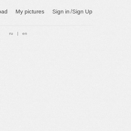
/
oad
My pictures
Sign in
Sign Up
ru
en
|