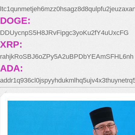
ltc1qunmetjeh6mzz0hsagz8d8qulpfu2jeuzaxa
DOGE:
DDUycnpS5H8JRvFipgc3yoKu2fY4uUxcFG
XRP:
rahjkRoSBJ6oZPy5A2uBPDbYEAmSFHL6nh
ADA:
addr1q936cl0jspyyhdukmlhq5ujv4x3thuynetr