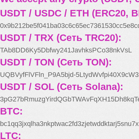
USDT / USDC / ETH (ERC20, B
0x9b212be5f041ba03c6c65ec7361530cc5e8c
USDT / TRX (Сеть TRC20):
TAb8DD6Ky5Dbfwy241JavhksPCo38nkVsL
USDT / TON (Сеть TON):
UQBVyfFlVFln_P9A5bjd-5LtydWvfpi40X9cW3
USDT / SOL (Сеть Solana):
3pG27bRmuzgYirdQGbTWAvFqXH15Dh8kqT
BTC:
bc1qq3jxqlha3nkptwac2fd3zjetwddktarj5snu7x
LTC: