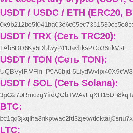
USDT / USDC / ETH (ERC20, B
0x9b212be5f041ba03c6c65ec7361530cc5e8c
USDT / TRX (Сеть TRC20):
TAb8DD6Ky5Dbfwy241JavhksPCo38nkVsL
USDT / TON (Сеть TON):
UQBVyfFlVFln_P9A5bjd-5LtydWvfpi40X9cW3
USDT / SOL (Сеть Solana):
3pG27bRmuzgYirdQGbTWAvFqXH15Dh8kqT
BTC:
bc1qq3jxqlha3nkptwac2fd3zjetwddktarj5snu7x
LTC: