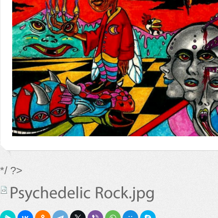
*/ ?>