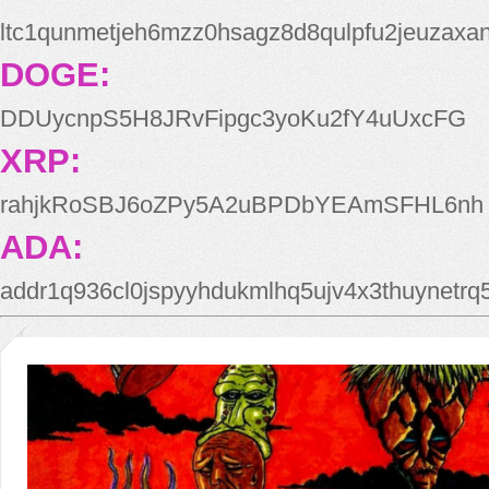
ltc1qunmetjeh6mzz0hsagz8d8qulpfu2jeuzaxa
DOGE:
DDUycnpS5H8JRvFipgc3yoKu2fY4uUxcFG
XRP:
rahjkRoSBJ6oZPy5A2uBPDbYEAmSFHL6nh
ADA:
addr1q936cl0jspyyhdukmlhq5ujv4x3thuynetr