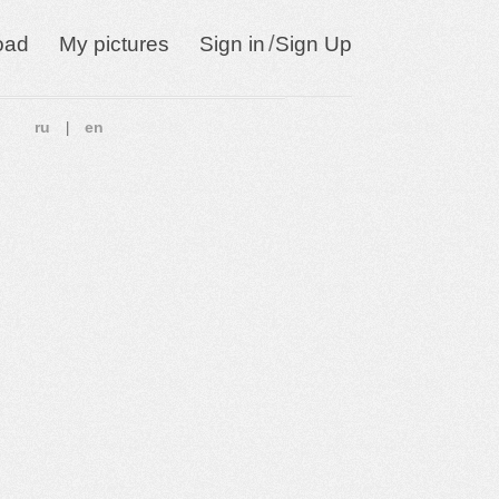
/
oad
My pictures
Sign in
Sign Up
ru
en
|