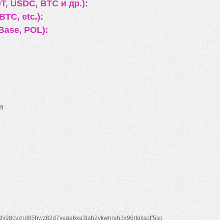
, USDC, BTC и др.):
TC, etc.):
Base, POL):
9
xfx98cyzhd85hwz82d7veqa6xa3lah2vkwhreh3x96rfgksqff5sp