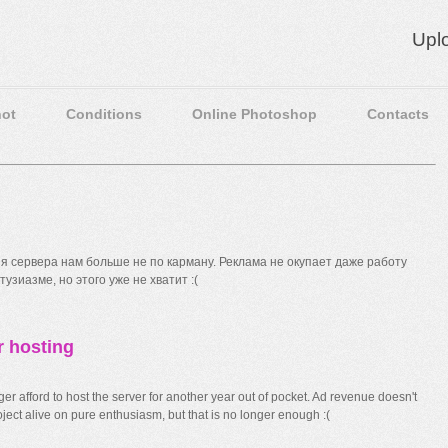
Upl
ot
Conditions
Online Photoshop
Contacts
 сервера нам больше не по карману. Реклама не окупает даже работу
узиазме, но этого уже не хватит :(
r hosting
r afford to host the server for another year out of pocket. Ad revenue doesn't
ect alive on pure enthusiasm, but that is no longer enough :(