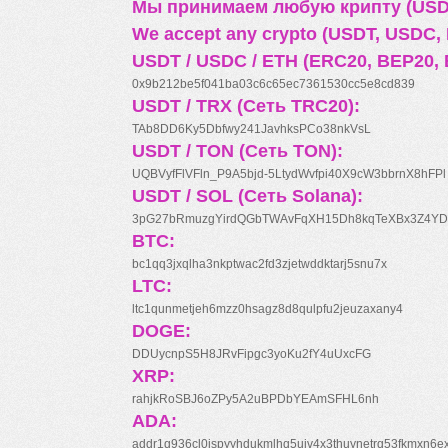
Мы принимаем любую крипту (USDT
We accept any crypto (USDT, USDC, B
USDT / USDC / ETH (ERC20, BEP20, 
0x9b212be5f041ba03c6c65ec7361530cc5e8cd839
USDT / TRX (Сеть TRC20):
TAb8DD6Ky5Dbfwy241JavhksPCo38nkVsL
USDT / TON (Сеть TON):
UQBVyfFlVFln_P9A5bjd-5LtydWvfpi40X9cW3bbrnX8hFPl
USDT / SOL (Сеть Solana):
3pG27bRmuzgYirdQGbTWAvFqXH15Dh8kqTeXBx3Z4YD
BTC:
bc1qq3jxqlha3nkptwac2fd3zjetwddktarj5snu7x
LTC:
ltc1qunmetjeh6mzz0hsagz8d8qulpfu2jeuzaxany4
DOGE:
DDUycnpS5H8JRvFipgc3yoKu2fY4uUxcFG
XRP:
rahjkRoSBJ6oZPy5A2uBPDbYEAmSFHL6nh
ADA:
addr1q936cl0jspyyhdukmlhq5ujv4x3thuynetrq53fkmxn6e