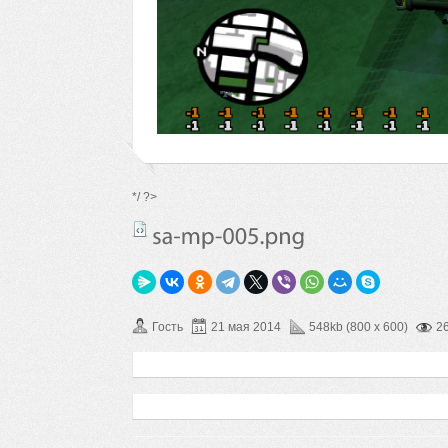
*/ ?>
Гость
21 мая 2014
548kb (800 x 600)
2