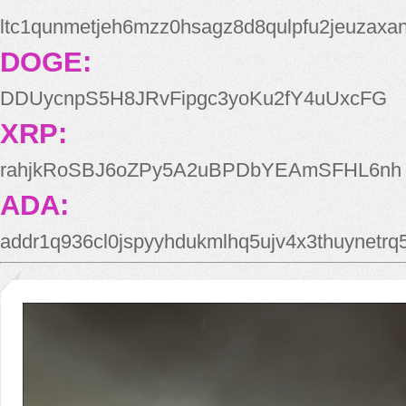
ltc1qunmetjeh6mzz0hsagz8d8qulpfu2jeuzaxa
DOGE:
DDUycnpS5H8JRvFipgc3yoKu2fY4uUxcFG
XRP:
rahjkRoSBJ6oZPy5A2uBPDbYEAmSFHL6nh
ADA:
addr1q936cl0jspyyhdukmlhq5ujv4x3thuynetr