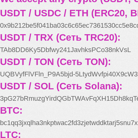
USDT / USDC / ETH (ERC20, B
0x9b212be5f041ba03c6c65ec7361530cc5e8c
USDT / TRX (Сеть TRC20):
TAb8DD6Ky5Dbfwy241JavhksPCo38nkVsL
USDT / TON (Сеть TON):
UQBVyfFlVFln_P9A5bjd-5LtydWvfpi40X9cW3
USDT / SOL (Сеть Solana):
3pG27bRmuzgYirdQGbTWAvFqXH15Dh8kqT
BTC:
bc1qq3jxqlha3nkptwac2fd3zjetwddktarj5snu7x
LTC: