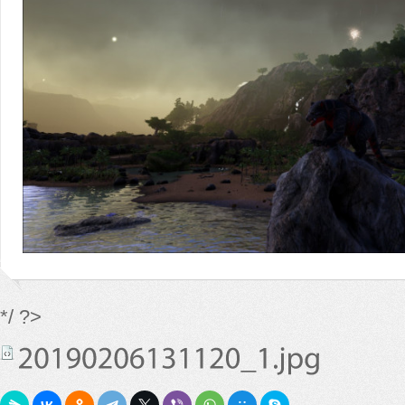
*/ ?>