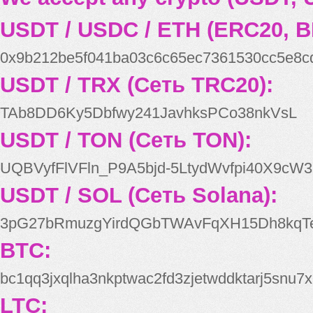
USDT / USDC / ETH (ERC20, B
0x9b212be5f041ba03c6c65ec7361530cc5e8c
USDT / TRX (Сеть TRC20):
TAb8DD6Ky5Dbfwy241JavhksPCo38nkVsL
USDT / TON (Сеть TON):
UQBVyfFlVFln_P9A5bjd-5LtydWvfpi40X9cW3
USDT / SOL (Сеть Solana):
3pG27bRmuzgYirdQGbTWAvFqXH15Dh8kqT
BTC:
bc1qq3jxqlha3nkptwac2fd3zjetwddktarj5snu7x
LTC: