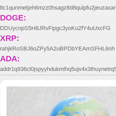
ltc1qunmetjeh6mzz0hsagz8d8qulpfu2jeuzaxa
DOGE:
DDUycnpS5H8JRvFipgc3yoKu2fY4uUxcFG
XRP:
rahjkRoSBJ6oZPy5A2uBPDbYEAmSFHL6nh
ADA:
addr1q936cl0jspyyhdukmlhq5ujv4x3thuynetr