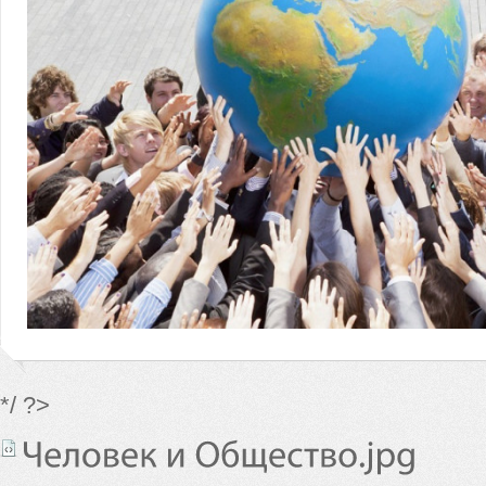
*/ ?>