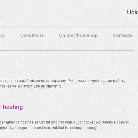
Upl
ot
Conditions
Online Photoshop
Contacts
 сервера нам больше не по карману. Реклама не окупает даже работу
узиазме, но этого уже не хватит :(
r hosting
r afford to host the server for another year out of pocket. Ad revenue doesn't
ect alive on pure enthusiasm, but that is no longer enough :(