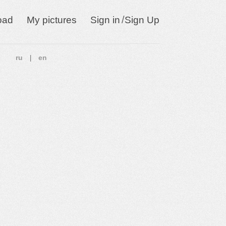
/
oad
My pictures
Sign in
Sign Up
ru
en
|