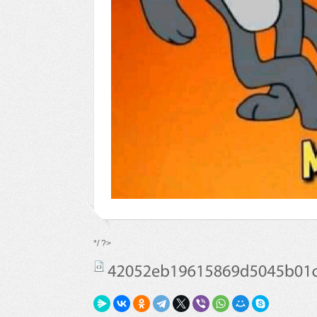
*/ ?>