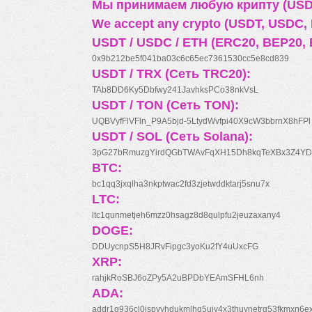
Мы принимаем любую крипту (USDT
We accept any crypto (USDT, USDC, B
USDT / USDC / ETH (ERC20, BEP20, 
0x9b212be5f041ba03c6c65ec7361530cc5e8cd839
USDT / TRX (Сеть TRC20):
TAb8DD6Ky5Dbfwy241JavhksPCo38nkVsL
USDT / TON (Сеть TON):
UQBVyfFlVFln_P9A5bjd-5LtydWvfpi40X9cW3bbrnX8hFPl
USDT / SOL (Сеть Solana):
3pG27bRmuzgYirdQGbTWAvFqXH15Dh8kqTeXBx3Z4YD
BTC:
bc1qq3jxqlha3nkptwac2fd3zjetwddktarj5snu7x
LTC:
ltc1qunmetjeh6mzz0hsagz8d8qulpfu2jeuzaxany4
DOGE:
DDUycnpS5H8JRvFipgc3yoKu2fY4uUxcFG
XRP:
rahjkRoSBJ6oZPy5A2uBPDbYEAmSFHL6nh
ADA:
addr1q936cl0jspyyhdukmlhq5ujv4x3thuynetrq53fkmxn6e