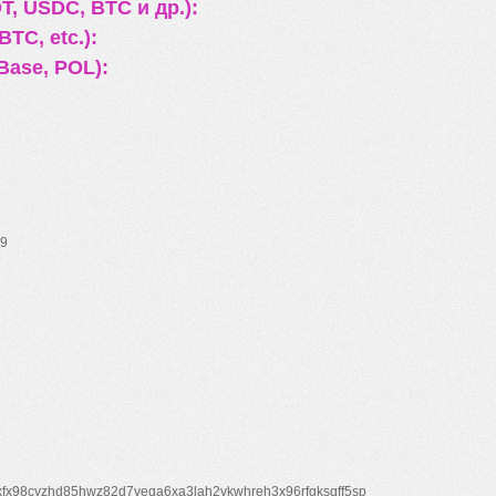
, USDC, BTC и др.):
TC, etc.):
Base, POL):
9
xfx98cyzhd85hwz82d7veqa6xa3lah2vkwhreh3x96rfgksqff5sp