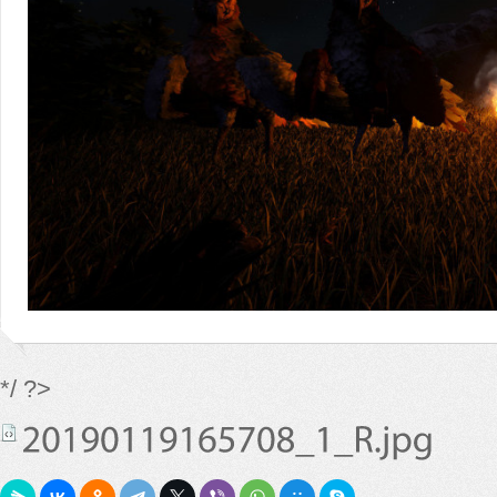
*/ ?>