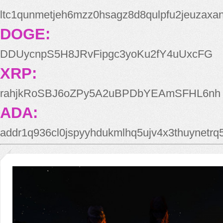
ltc1qunmetjeh6mzz0hsagz8d8qulpfu2jeuzaxa
DOGE:
DDUycnpS5H8JRvFipgc3yoKu2fY4uUxcFG
XRP:
rahjkRoSBJ6oZPy5A2uBPDbYEAmSFHL6nh
ADA:
addr1q936cl0jspyyhdukmlhq5ujv4x3thuynetr