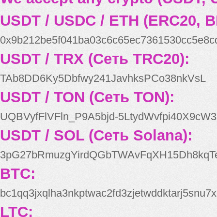
USDT / USDC / ETH (ERC20, B
0x9b212be5f041ba03c6c65ec7361530cc5e8c
USDT / TRX (Сеть TRC20):
TAb8DD6Ky5Dbfwy241JavhksPCo38nkVsL
USDT / TON (Сеть TON):
UQBVyfFlVFln_P9A5bjd-5LtydWvfpi40X9cW3
USDT / SOL (Сеть Solana):
3pG27bRmuzgYirdQGbTWAvFqXH15Dh8kqT
BTC:
bc1qq3jxqlha3nkptwac2fd3zjetwddktarj5snu7x
LTC: