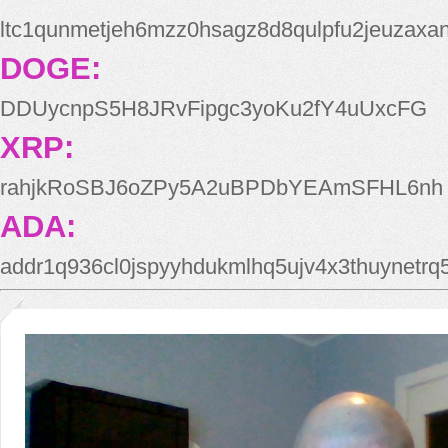
ltc1qunmetjeh6mzz0hsagz8d8qulpfu2jeuzaxa
DOGE:
DDUycnpS5H8JRvFipgc3yoKu2fY4uUxcFG
XRP:
rahjkRoSBJ6oZPy5A2uBPDbYEAmSFHL6nh
ADA:
addr1q936cl0jspyyhdukmlhq5ujv4x3thuynetr