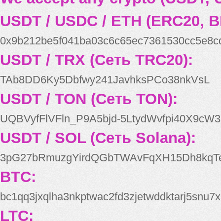
USDT / USDC / ETH (ERC20, B
0x9b212be5f041ba03c6c65ec7361530cc5e8c
USDT / TRX (Сеть TRC20):
TAb8DD6Ky5Dbfwy241JavhksPCo38nkVsL
USDT / TON (Сеть TON):
UQBVyfFlVFln_P9A5bjd-5LtydWvfpi40X9cW3
USDT / SOL (Сеть Solana):
3pG27bRmuzgYirdQGbTWAvFqXH15Dh8kqT
BTC:
bc1qq3jxqlha3nkptwac2fd3zjetwddktarj5snu7x
LTC: