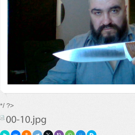
*/ ?>