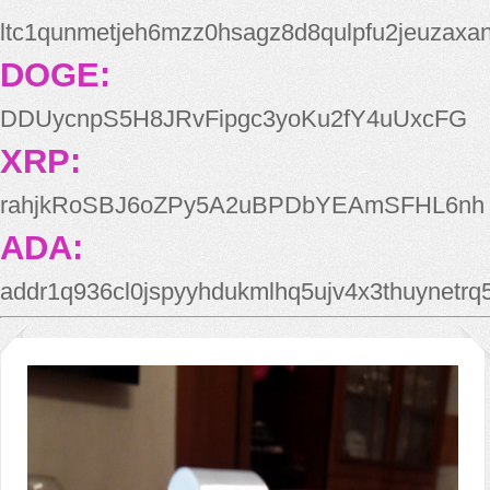
ltc1qunmetjeh6mzz0hsagz8d8qulpfu2jeuzaxa
DOGE:
DDUycnpS5H8JRvFipgc3yoKu2fY4uUxcFG
XRP:
rahjkRoSBJ6oZPy5A2uBPDbYEAmSFHL6nh
ADA:
addr1q936cl0jspyyhdukmlhq5ujv4x3thuynetr