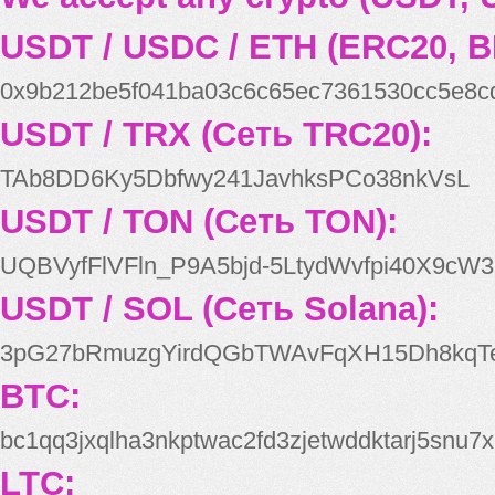
USDT / USDC / ETH (ERC20, B
0x9b212be5f041ba03c6c65ec7361530cc5e8c
USDT / TRX (Сеть TRC20):
TAb8DD6Ky5Dbfwy241JavhksPCo38nkVsL
USDT / TON (Сеть TON):
UQBVyfFlVFln_P9A5bjd-5LtydWvfpi40X9cW3
USDT / SOL (Сеть Solana):
3pG27bRmuzgYirdQGbTWAvFqXH15Dh8kqT
BTC:
bc1qq3jxqlha3nkptwac2fd3zjetwddktarj5snu7x
LTC: