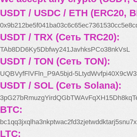
USDT / USDC / ETH (ERC20, B
0x9b212be5f041ba03c6c65ec7361530cc5e8c
USDT / TRX (Сеть TRC20):
TAb8DD6Ky5Dbfwy241JavhksPCo38nkVsL
USDT / TON (Сеть TON):
UQBVyfFlVFln_P9A5bjd-5LtydWvfpi40X9cW3
USDT / SOL (Сеть Solana):
3pG27bRmuzgYirdQGbTWAvFqXH15Dh8kqT
BTC:
bc1qq3jxqlha3nkptwac2fd3zjetwddktarj5snu7x
LTC: