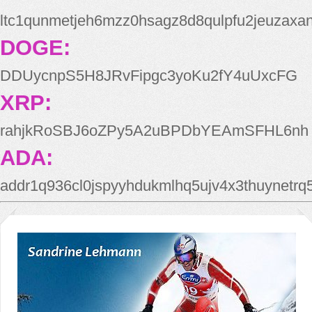
ltc1qunmetjeh6mzz0hsagz8d8qulpfu2jeuzaxa
DOGE:
DDUycnpS5H8JRvFipgc3yoKu2fY4uUxcFG
XRP:
rahjkRoSBJ6oZPy5A2uBPDbYEAmSFHL6nh
ADA:
addr1q936cl0jspyyhdukmlhq5ujv4x3thuynetr