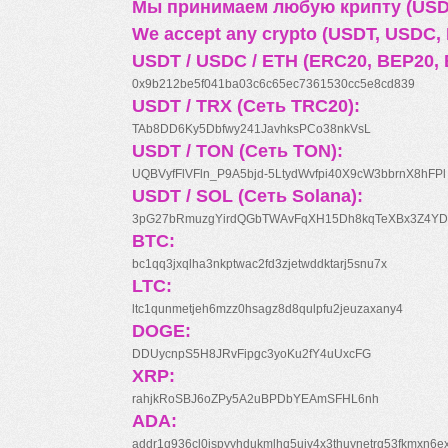
Мы принимаем любую крипту (USDT
We accept any crypto (USDT, USDC, B
USDT / USDC / ETH (ERC20, BEP20, 
0x9b212be5f041ba03c6c65ec7361530cc5e8cd839
USDT / TRX (Сеть TRC20):
TAb8DD6Ky5Dbfwy241JavhksPCo38nkVsL
USDT / TON (Сеть TON):
UQBVyfFlVFln_P9A5bjd-5LtydWvfpi40X9cW3bbrnX8hFPl
USDT / SOL (Сеть Solana):
3pG27bRmuzgYirdQGbTWAvFqXH15Dh8kqTeXBx3Z4YD
BTC:
bc1qq3jxqlha3nkptwac2fd3zjetwddktarj5snu7x
LTC:
ltc1qunmetjeh6mzz0hsagz8d8qulpfu2jeuzaxany4
DOGE:
DDUycnpS5H8JRvFipgc3yoKu2fY4uUxcFG
XRP:
rahjkRoSBJ6oZPy5A2uBPDbYEAmSFHL6nh
ADA:
addr1q936cl0jspyyhdukmlhq5ujv4x3thuynetrq53fkmxn6e