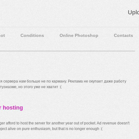
Upl
ot
Conditions
Online Photoshop
Contacts
 сервера нам больше не по карману. Реклама не окупает даже работу
узиазме, но этого уже не хватит :(
r hosting
r afford to host the server for another year out of pocket. Ad revenue doesn't
ect alive on pure enthusiasm, but that is no longer enough :(