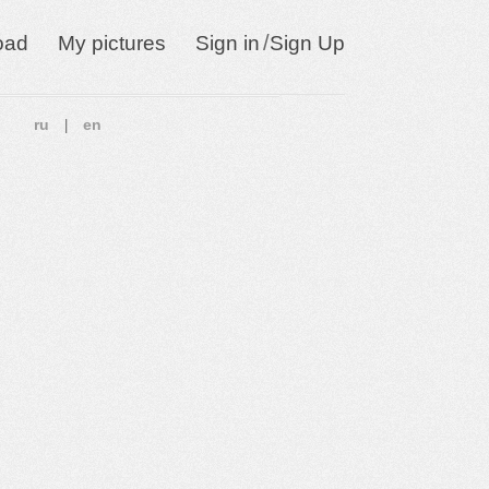
/
oad
My pictures
Sign in
Sign Up
ru
en
|