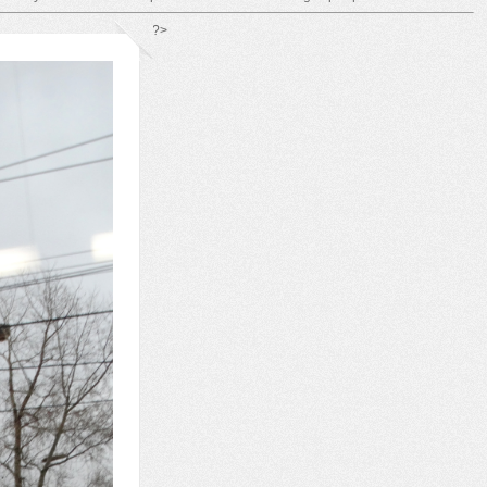
*/ ?>