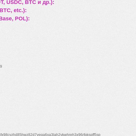
, USDC, BTC и др.):
TC, etc.):
Base, POL):
9
xfx98cyzhd85hwz82d7veqa6xa3lah2vkwhreh3x96rfgksqff5sp